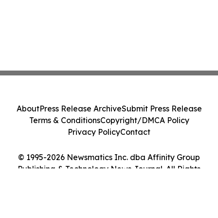
About
Press Release Archive
Submit Press Release
Terms & Conditions
Copyright/DMCA Policy
Privacy Policy
Contact
© 1995-2026 Newsmatics Inc. dba Affinity Group
Publishing & Technology News Journal. All Rights
Reserved.
Cookie Settings / Your Privacy Choices