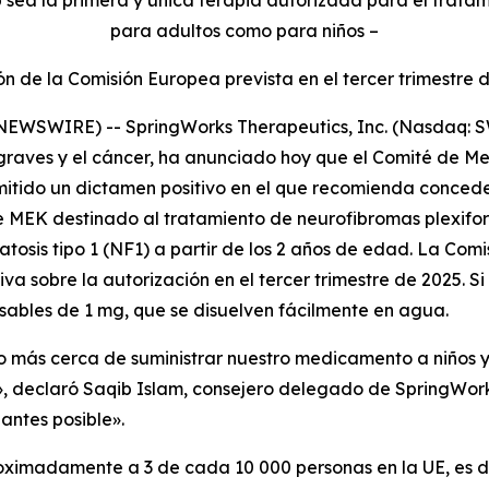
b sea la primera y única terapia autorizada para el trata
para adultos como para niños –
ón de la Comisión Europea prevista en el tercer trimestre 
EWSWIRE) -- SpringWorks Therapeutics, Inc. (Nasdaq: S
graves y el cáncer, ha anunciado hoy que el Comité de
ido un dictamen positivo en el que recomienda conceder
de MEK destinado al tratamiento de neurofibromas plexifo
tosis tipo 1 (NF1) a partir de los 2 años de edad. La Com
va sobre la autorización en el tercer trimestre de 2025. S
sables de 1 mg, que se disuelven fácilmente en agua.
so más cerca de suministrar nuestro medicamento a niños 
s», declaró Saqib Islam, consejero delegado de SpringWo
antes posible».
oximadamente a 3 de cada 10 000 personas en la UE, es de