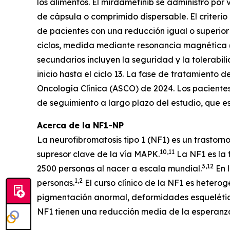
los alimentos. El mirdametinib se administró po
de cápsula o comprimido dispersable. El criterio
de pacientes con una reducción igual o superior
ciclos, medida mediante resonancia magnética (
secundarios incluyen la seguridad y la tolerabil
inicio hasta el ciclo 13. La fase de tratamiento
Oncología Clínica (ASCO) de 2024. Los pacientes
de seguimiento a largo plazo del estudio, que es
Acerca de la NF1-NP
La neurofibromatosis tipo 1 (NF1) es un trastor
10,11
supresor clave de la vía MAPK.
La NF1 es la
3,12
2500 personas al nacer a escala mundial.
En 
1,2
personas.
El curso clínico de la NF1 es hetero
pigmentación anormal, deformidades esquelética
NF1 tienen una reducción media de la esperanza