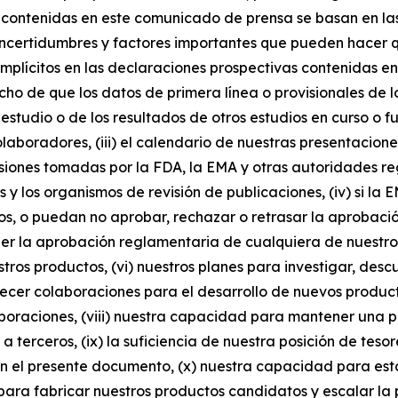
s contenidas en este comunicado de prensa se basan en la
, incertidumbres y factores importantes que pueden hacer 
implícitos en las declaraciones prospectivas contenidas e
hecho de que los datos de primera línea o provisionales de 
studio o de los resultados de otros estudios en curso o futu
colaboradores, (iii) el calendario de nuestras presentacion
cisiones tomadas por la FDA, la EMA y otras autoridades re
s y los organismos de revisión de publicaciones, (iv) si l
s, o puedan no aprobar, rechazar o retrasar la aprobació
er la aprobación reglamentaria de cualquiera de nuestr
os productos, (vi) nuestros planes para investigar, descu
blecer colaboraciones para el desarrollo de nuevos produ
aboraciones, (viii) nuestra capacidad para mantener una
 a terceros, (ix) la suficiencia de nuestra posición de tes
n el presente documento, (x) nuestra capacidad para est
ara fabricar nuestros productos candidatos y escalar la 