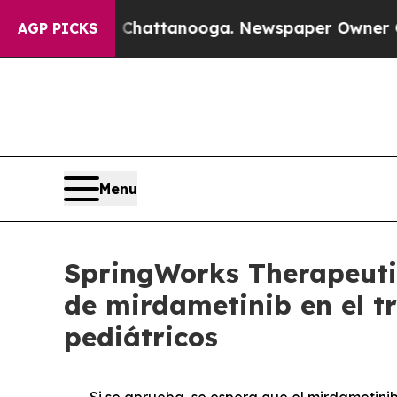
n Chattanooga. Newspaper Owner Calls the Peop
AGP PICKS
Menu
SpringWorks Therapeutic
de mirdametinib en el t
pediátricos