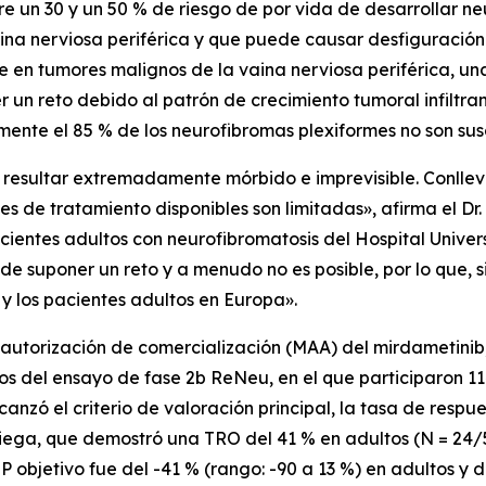
 un 30 y un 50 % de riesgo de por vida de desarrollar ne
vaina nerviosa periférica y que puede causar desfiguración
 en tumores malignos de la vaina nerviosa periférica, 
un reto debido al patrón de crecimiento tumoral infiltran
ente el 85 % de los neurofibromas plexiformes no son sus
resultar extremadamente mórbido e imprevisible. Conllev
es de tratamiento disponibles son limitadas», afirma el Dr.
ntes adultos con neurofibromatosis del Hospital Universit
e suponer un reto y a menudo no es posible, por lo que, s
y los pacientes adultos en Europa».
e autorización de comercialización (MAA) del mirdametini
ios del ensayo de fase 2b ReNeu, en el que participaron 
alcanzó el criterio de valoración principal, la tasa de res
iega, que demostró una TRO del 41 % en adultos (N = 24/5
objetivo fue del -41 % (rango: -90 a 13 %) en adultos y de