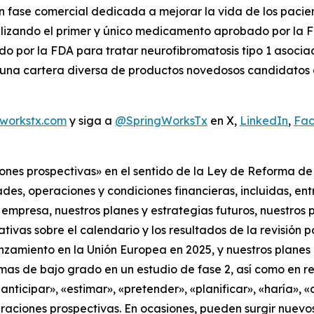
 fase comercial dedicada a mejorar la vida de los paci
lizando el primer y único medicamento aprobado por la F
o por la FDA para tratar neurofibromatosis tipo 1 asoci
 una cartera diversa de productos novedosos candidatos 
workstx.com
y siga a
@SpringWorksTx
en X,
LinkedIn
,
Fa
es prospectivas» en el sentido de la Ley de Reforma de lo
des, operaciones y condiciones financieras, incluidas, entr
 empresa, nuestros planes y estrategias futuros, nuestros 
tativas sobre el calendario y los resultados de la revisió
lanzamiento en la Unión Europea en 2025, y nuestros plane
mas de bajo grado en un estudio de fase 2, así como en re
«anticipar», «estimar», «pretender», «planificar», «haría», 
araciones prospectivas. En ocasiones, pueden surgir nuevos