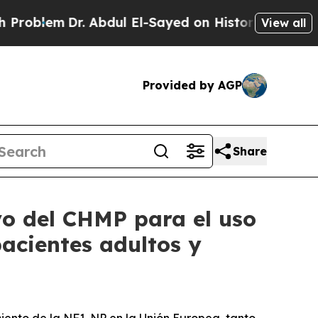
. Abdul El-Sayed on Historic Michigan Win: “Peopl
View all
Provided by AGP
Share
vo del CHMP para el uso
acientes adultos y