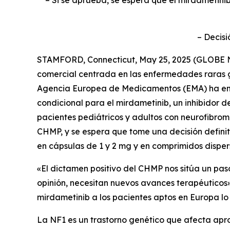
– Si se aprueba, se espera que el mirdametini
– Decisi
STAMFORD, Connecticut, May 25, 2025 (GLOBE N
comercial centrada en las enfermedades raras 
Agencia Europea de Medicamentos (EMA) ha emit
condicional para el mirdametinib, un inhibidor 
pacientes pediátricos y adultos con neurofibroma
CHMP, y se espera que tome una decisión definiti
en cápsulas de 1 y 2 mg y en comprimidos disper
«El dictamen positivo del CHMP nos sitúa un pa
opinión, necesitan nuevos avances terapéutico
mirdametinib a los pacientes aptos en Europa lo 
La NF1 es un trastorno genético que afecta apr