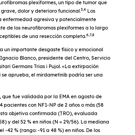
urofibromas plexiformes, un tipo de tumor que
3,4
 grave, dolor y deterioro funcional.
​ Los
una enfermedad agresiva y potencialmente
te de los neurofibromas plexiformes a lo largo
6,7,8
ceptibles de una resección completa.
a un importante desgaste físico y emocional
 Ignacio Blanco, presidente del Centro, Servicio
ari Germans Trias i Pujol. «La extirpación
i se aprueba, el mirdametinib podría ser una
b, que fue validada por la EMA en agosto de
114 pacientes con NF1-NP de 2 años o más (58
puesta objetiva confirmada (TRO), evaluada
8) y del 52 % en niños (N = 29/56). La mediana
l -42 % (rango: -91 a 48 %) en niños. De los