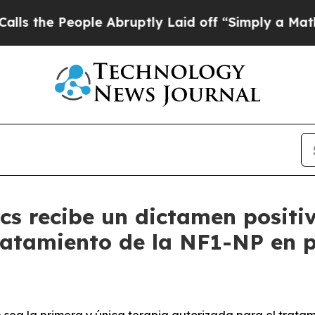
le Abruptly Laid off “Simply a Math Problem
Dr
s recibe un dictamen positi
ratamiento de la NF1-NP en p