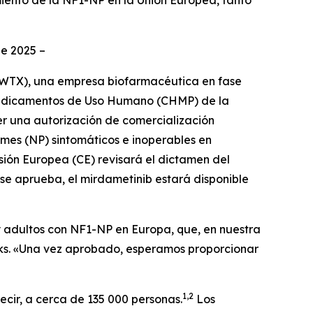
miento de la NF1-NP en la Unión Europea, tanto
de 2025 –
WTX), una empresa biofarmacéutica en fase
 Medicamentos de Uso Humano (CHMP) de la
 una autorización de comercialización
rmes (NP) sintomáticos e inoperables en
isión Europea (CE) revisará el dictamen del
i se aprueba, el mirdametinib estará disponible
y adultos con NF1-NP en Europa, que, en nuestra
rks. «Una vez aprobado, esperamos proporcionar
1,2
cir, a cerca de 135 000 personas.
Los