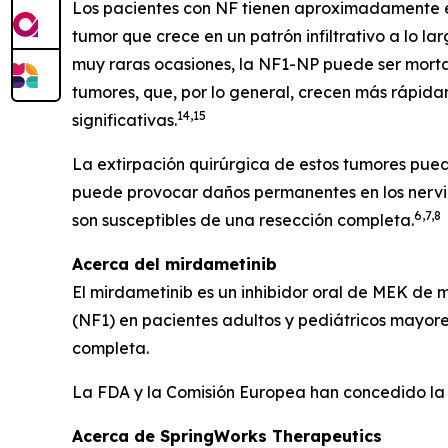
Los pacientes con NF tienen aproximadamente ent
tumor que crece en un patrón infiltrativo a lo l
muy raras ocasiones, la NF1-NP puede ser morta
tumores, que, por lo general, crecen más rápida
14,15
significativas.
La extirpación quirúrgica de estos tumores puede
puede provocar daños permanentes en los nervio
6,7,8
son susceptibles de una resección completa.
Acerca del mirdametinib
El mirdametinib es un inhibidor oral de MEK de 
(NF1) en pacientes adultos y pediátricos mayore
completa.
La FDA y la Comisión Europea han concedido la
Acerca de SpringWorks Therapeutics