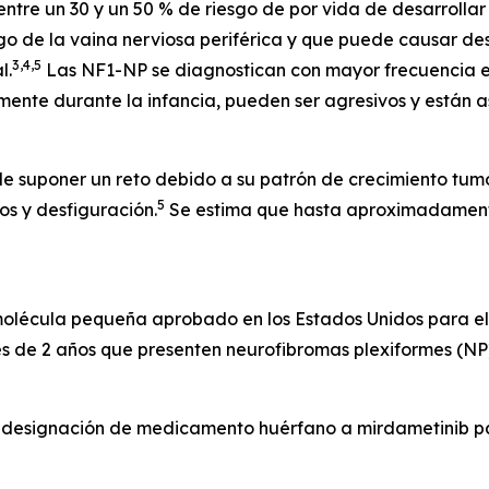
re un 30 y un 50 % de riesgo de por vida de desarrollar 
argo de la vaina nerviosa periférica y que puede causar des
3,4,5
l.
Las NF1-NP se diagnostican con mayor frecuencia e
mente durante la infancia, pueden ser agresivos y están 
 suponer un reto debido a su patrón de crecimiento tumoral
5
s y desfiguración.
Se estima que hasta aproximadamente
molécula pequeña aprobado en los Estados Unidos para el 
s de 2 años que presenten neurofibromas plexiformes (NP)
 designación de medicamento huérfano a mirdametinib par