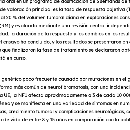
r vía oral en un programa de dosificación de 3 semanas d
 de valoración principal es la tasa de respuesta objetiva
 al 20 % del volumen tumoral diana en exploraciones cons
RM) y evaluada mediante una revisión central independien
idad, la duración de la respuesta y los cambios en los res
 del ensayo ha concluido, y los resultados se presentaron
 que finalizaron la fase de tratamiento se declararon apt
tá en curso.
no genético poco frecuente causado por mutaciones en el 
 forma más común de neurofibromatosis, con una inciden
la UE, la NF1 afecta aproximadamente a 3 de cada 10 000 
géneo y se manifiesta en una variedad de síntomas en num
s, crecimiento tumoral y complicaciones neurológicas, co
 de vida de entre 8 y 15 años en comparación con la pobl